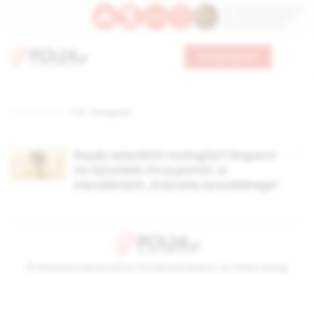
Św. Dominika Guzmana
Św. Emiliana, biskupa
Św. Zefiryna z Malii
Wesprzyj nas
Strona główna
TAG: teologowie
Rządy świeckich teologów? Eksperci
na Synodzie chcą pomóc w
narodzinach „Kościoła synodalnego”
© Stowarzyszenie Kultury Chrześcijańskiej im. ks. Piotra Skargi
2026-08-08 14:08:52