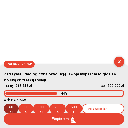
×
Cel na 2026 rok
Zatrzymaj ideologiczną rewolucję. Twoje wsparcie to głos za
Polską chrześcijańską!
mamy:
218 543 zł
cel:
500 000 zł
44%
wybierz kwotę:
60
80
100
200
500
zł
zł
zł
zł
zł
Wspieram