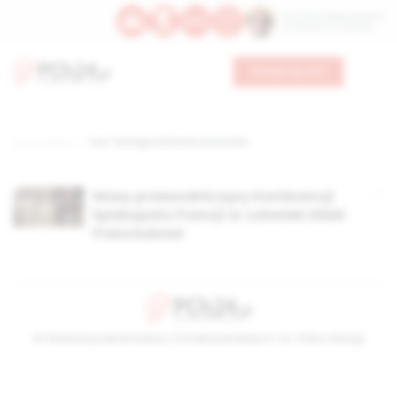
Św. Hormizdasa, papieża
Bł. Oktawiana, biskupa
Wesprzyj nas
Strona główna
TAG: teologia śródziemnomorska
Nowy przewodniczący Konferencji
Episkopatu Francji to człowiek bliski
Franciszkowi
© Stowarzyszenie Kultury Chrześcijańskiej im. ks. Piotra Skargi
2026-08-06 07:17:25