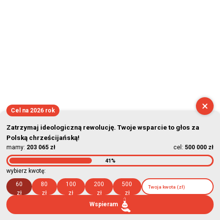
×
Cel na 2026 rok
Zatrzymaj ideologiczną rewolucję. Twoje wsparcie to głos za
Polską chrześcijańską!
mamy:
203 065 zł
cel:
500 000 zł
41%
wybierz kwotę:
60
80
100
200
500
zł
zł
zł
zł
zł
Wspieram