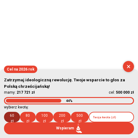
2026-08-07 10:10:55
×
Cel na 2026 rok
Zatrzymaj ideologiczną rewolucję. Twoje wsparcie to głos za
Polską chrześcijańską!
mamy:
217 721 zł
cel:
500 000 zł
44%
wybierz kwotę:
60
80
100
200
500
zł
zł
zł
zł
zł
Wspieram