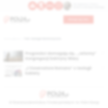
Św. Kajetana z Thieny
Bł. Edmunda Bojanowskiego
Wesprzyj nas
Strona główna
TAG: teologia feministyczna
Progresiści domagają się… „reformy”
Kongregacji Doktryny Wiary
„L‘Osservatore Romano” o teologii
kobiety
© Stowarzyszenie Kultury Chrześcijańskiej im. ks. Piotra Skargi