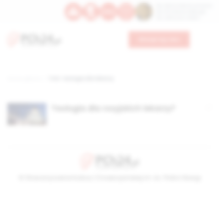
Św. Dominika Guzmana
Św. Emiliana, biskupa
Św. Zefiryna z Malii
Wesprzyj nas
Strona główna
TAG: teologia dla lekarzy
Teologia dla rosyjskich lekarzy?
© Stowarzyszenie Kultury Chrześcijańskiej im. ks. Piotra Skargi
2026-08-08 19:14:56