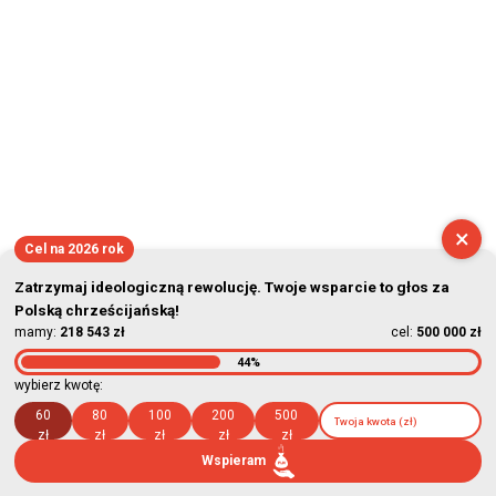
×
Cel na 2026 rok
Zatrzymaj ideologiczną rewolucję. Twoje wsparcie to głos za
Polską chrześcijańską!
mamy:
218 543 zł
cel:
500 000 zł
44%
wybierz kwotę:
60
80
100
200
500
zł
zł
zł
zł
zł
Wspieram