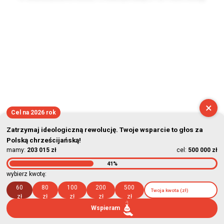
2026-08-05 22:31:16
×
Cel na 2026 rok
Zatrzymaj ideologiczną rewolucję. Twoje wsparcie to głos za
Polską chrześcijańską!
mamy:
203 015 zł
cel:
500 000 zł
41%
wybierz kwotę:
60
80
100
200
500
zł
zł
zł
zł
zł
Wspieram