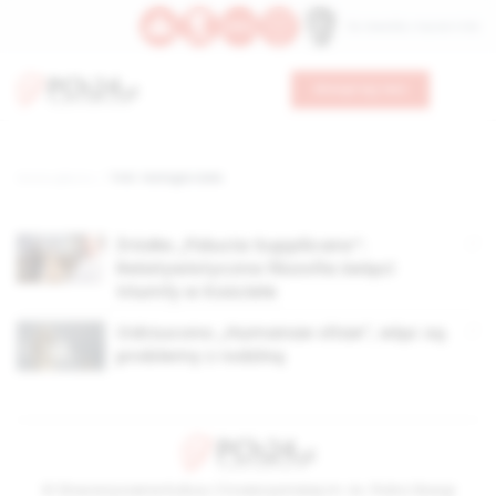
Św. Oswalda, męczennika
Wesprzyj nas
Strona główna
TAG: teologia ciała
Źródła „Fiducia Supplicans”:
Relatywistyczna filozofia święci
triumfy w Kościele
Odrzucono „Humanae vitae”, więc są
problemy z rodziną
© Stowarzyszenie Kultury Chrześcijańskiej im. ks. Piotra Skargi