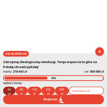
×
Cel na 2026 rok
Zatrzymaj ideologiczną rewolucję. Twoje wsparcie to głos za
Polską chrześcijańską!
mamy:
218 643 zł
cel:
500 000 zł
44%
wybierz kwotę:
60
80
100
200
500
zł
zł
zł
zł
zł
Wspieram