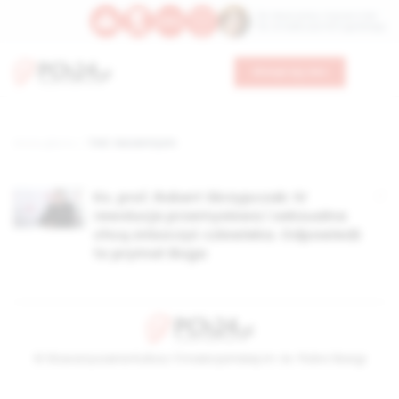
Św. Wawrzyńca, męczennika
Św. Amadeusza Portugalskiego
Wesprzyj nas
Strona główna
TAG: teocentryzm
Ks. prof. Robert Skrzypczak: IV
rewolucja przemysłowa i seksualna
chcą zniszczyć człowieka. Odpowiedź
to prymat Boga
© Stowarzyszenie Kultury Chrześcijańskiej im. ks. Piotra Skargi
2026-08-10 08:25:35