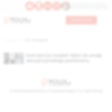
Św. Wawrzyńca, męczennika
Św. Amadeusza Portugalskiego
Wesprzyj nas
Strona główna
TAG: temirgaliew
Krym jest już rosyjski? Kijów nie uznaje
decyzji krymskiego parlamentu
© Stowarzyszenie Kultury Chrześcijańskiej im. ks. Piotra Skargi
2026-08-10 20:48:20