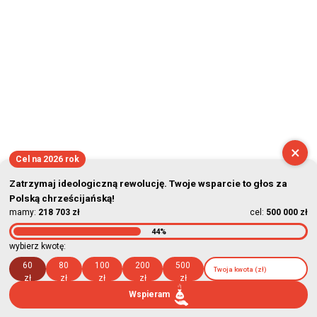
×
Cel na 2026 rok
Zatrzymaj ideologiczną rewolucję. Twoje wsparcie to głos za
Polską chrześcijańską!
mamy:
218 703 zł
cel:
500 000 zł
44%
wybierz kwotę:
60
80
100
200
500
zł
zł
zł
zł
zł
Wspieram