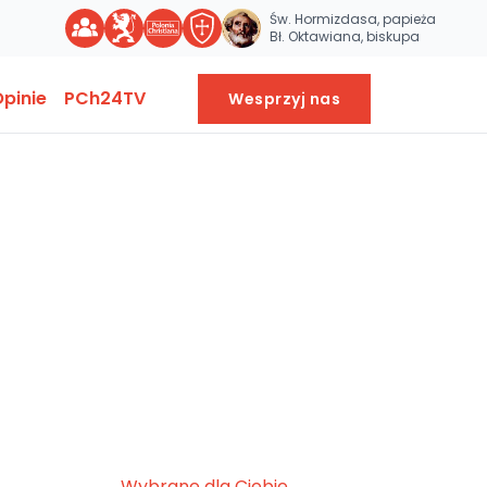
Św. Hormizdasa, papieża
Bł. Oktawiana, biskupa
pinie
PCh24TV
Wesprzyj nas
Wybrane dla Ciebie