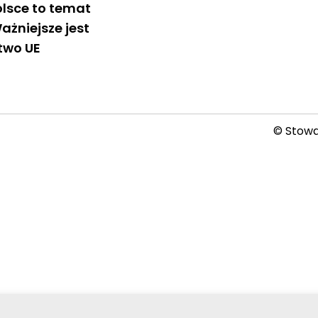
olsce to temat
ażniejsze jest
two UE
© Stowar
2026-08-06