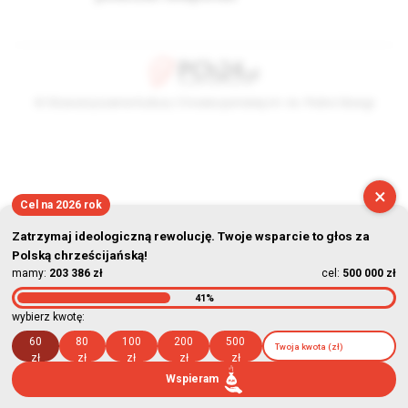
© Stowarzyszenie Kultury Chrześcijańskiej im. ks. Piotra Skargi
2026-08-06 15:08:56
×
Cel na 2026 rok
Zatrzymaj ideologiczną rewolucję. Twoje wsparcie to głos za
Polską chrześcijańską!
mamy:
203 386 zł
cel:
500 000 zł
41%
wybierz kwotę:
60
80
100
200
500
zł
zł
zł
zł
zł
Wspieram