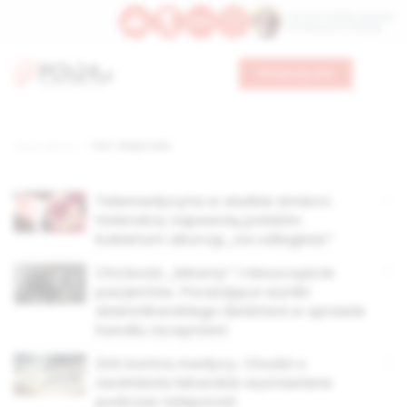
Św. Hormizdasa, papieża
Bł. Oktawiana, biskupa
Wesprzyj nas
Strona główna
TAG: teleporada
Telemedycyna w służbie śmierci.
Holendrzy zapewnią polskim
kobietom aborcję „na odległość”
Chciwość „lekarzy” i nieszczęście
pacjentów. Porażające wyniki
dziennikarskiego śledztwa w sprawie
handlu receptami
ZUS kontra medycy. Chodzi o
zwolnienia lekarskie wystawiane
podczas teleporad