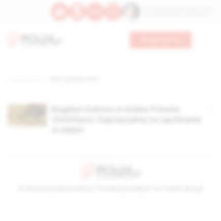
Św. Teresy Benedykty od Krzyża
Św. Kandydy Marii od Jezusa
Wesprzyj nas
Strona główna
TAG: tęczowy terro
Bogdan Dobosz w Klubie Polonia
Christiana. Zapraszamy na spotkanie
w Gdyni
© Stowarzyszenie Kultury Chrześcijańskiej im. ks. Piotra Skargi
2026-08-09 00:25:01