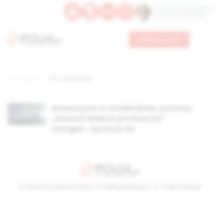
Św. Hormizdasa, papieża
Bł. Oktawiana, biskupa
Wesprzyj nas
Strona główna
TAG: tęczowy łoś
Uniwersytet w Sztokholmie: portrety
„starych białych profesorów”
zastąpił… tęczowy łoś
© Stowarzyszenie Kultury Chrześcijańskiej im. ks. Piotra Skargi
2026-08-06 19:26:15