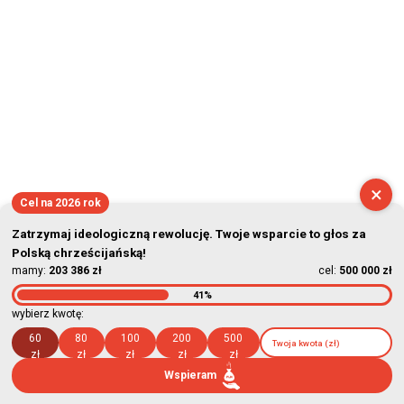
×
Cel na 2026 rok
Zatrzymaj ideologiczną rewolucję. Twoje wsparcie to głos za
Polską chrześcijańską!
mamy:
203 386 zł
cel:
500 000 zł
41%
wybierz kwotę:
60
80
100
200
500
zł
zł
zł
zł
zł
Wspieram