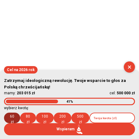
×
Cel na 2026 rok
Zatrzymaj ideologiczną rewolucję. Twoje wsparcie to głos za
Polską chrześcijańską!
mamy:
203 015 zł
cel:
500 000 zł
41%
wybierz kwotę:
60
80
100
200
500
zł
zł
zł
zł
zł
Wspieram