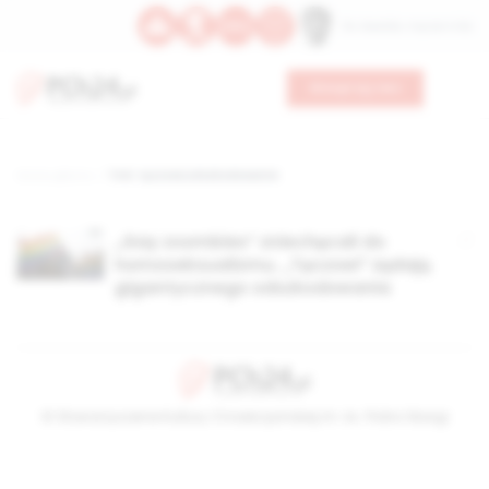
Św. Oswalda, męczennika
Wesprzyj nas
Strona główna
TAG: tęczowi,odszkodowanie
„Gay zoombies” zniechęcali do
homoseksualizmu. „Tęczowi” żądają
gigantycznego odszkodowania
© Stowarzyszenie Kultury Chrześcijańskiej im. ks. Piotra Skargi
2026-08-05 22:34:12