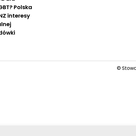
GBT? Polska
NZ interesy
lnej
dówki
© Stowar
2026-08-08 