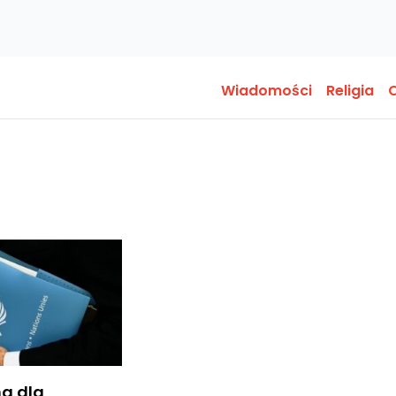
Wiadomości
Religia
O
a dla