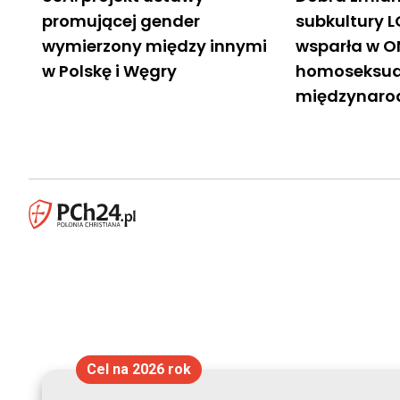
promującej gender
subkultury L
wymierzony między innymi
wsparła w O
w Polskę i Węgry
homoseksua
międzynaro
Cel na 2026 rok