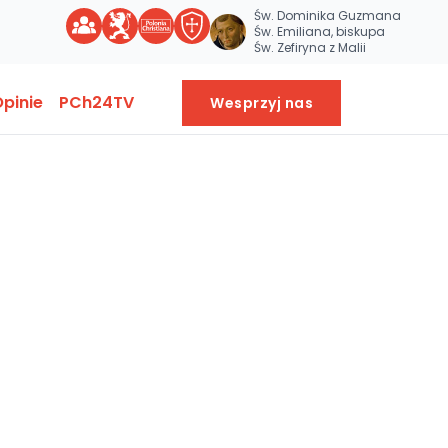
Św. Dominika Guzmana
Św. Emiliana, biskupa
Św. Zefiryna z Malii
pinie
PCh24TV
Wesprzyj nas