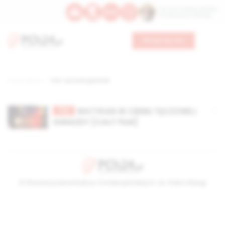
Św. Hormizdasa, papieża
Bł. Oktawiana, biskupa
Wesprzyj nas
Strona główna
TAG: tęczowa gwiazda
TV
WATYKAN W CIENIU TĘCZOWEJ
GWIAZDY [CAŁY FILM]
© Stowarzyszenie Kultury Chrześcijańskiej im. ks. Piotra Skargi
2026-08-06 15:28:35