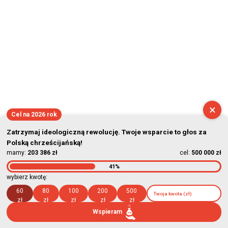
×
Cel na 2026 rok
Zatrzymaj ideologiczną rewolucję. Twoje wsparcie to głos za
Polską chrześcijańską!
mamy:
203 386 zł
cel:
500 000 zł
41%
wybierz kwotę:
60
80
100
200
500
zł
zł
zł
zł
zł
Wspieram