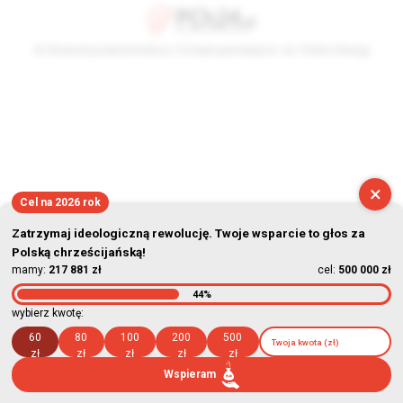
© Stowarzyszenie Kultury Chrześcijańskiej im. ks. Piotra Skargi
2026-08-07 18:16:08
×
Cel na 2026 rok
Zatrzymaj ideologiczną rewolucję. Twoje wsparcie to głos za
Polską chrześcijańską!
mamy:
217 881 zł
cel:
500 000 zł
44%
wybierz kwotę:
60
80
100
200
500
zł
zł
zł
zł
zł
Wspieram