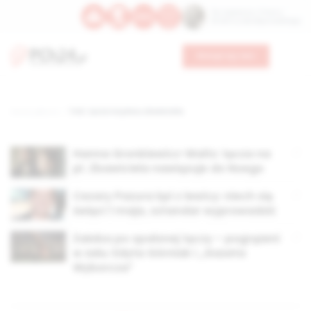
Św. Kajetana z Thieny
Bł. Edmunda Bojanowskiego
Wesprzyj nas
Strona główna
TAG: tęcza na placu zbawiciela
Hanna Gronkiewicz-Waltz: tęcza na
pl. Zbawiciela nawiązuje do Noego
Cezary Pazura kpi z lewicy: niech się
święci 1 maja, sztandar wyprowadzić
Żałoba po spalonej tęczy – pogrążeni
w żalu: Edyta Górniak i „Gazeta
Wyborcza”