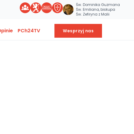
Św. Dominika Guzmana
Św. Emiliana, biskupa
Św. Zefiryna z Malii
pinie
PCh24TV
Wesprzyj nas