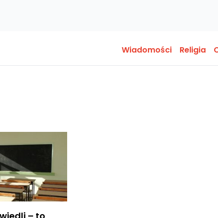
Wiadomości
Religia
O
wiedli – to