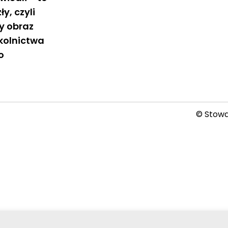
ły, czyli
y obraz
zkolnictwa
o
© Stowar
2026-08-08 