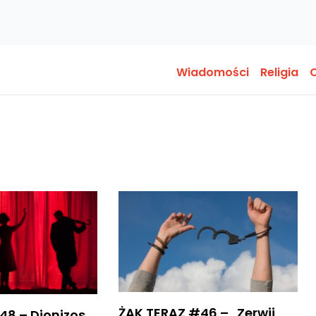
Wiadomości
Religia
O
ŻAK TERAZ #46 – „Zerwij
48 – Dionizos