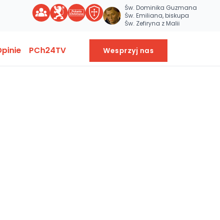
Św. Dominika Guzmana
Św. Emiliana, biskupa
Św. Zefiryna z Malii
pinie
PCh24TV
Wesprzyj nas