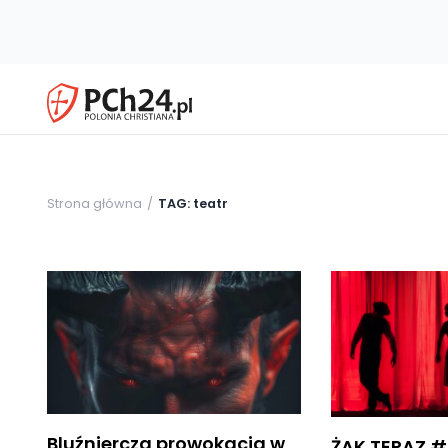
Strona główna
TAG: teatr
Bluźniercza prowokacja w
ŻAK TERAZ #