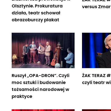
Olsztynie. Prokuratura
versus Zma
działa, teatr schował
obrazoburczy plakat
Ruszył „OPA-DRON”. Czyli
ŻAK TERAZ #
moc sztuki i budowanie
czyli teatr w
tożsamości narodowej w
praktyce