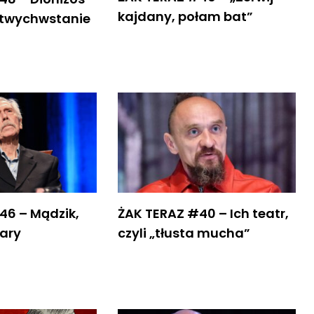
kajdany, połam bat”
rtwychwstanie
46 – Mądzik,
ŻAK TERAZ #40 – Ich teatr,
iary
czyli „tłusta mucha”