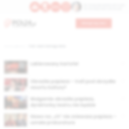
Św. Teresy Benedykty od Krzyża
Św. Kandydy Marii od Jezusa
Wesprzyj nas
Strona główna
TAG: teatr ósmego dnia
Lakierowany kartofel
Obraziła papieża – trafi pod skrzydła
resortu kultury?
Wulgarnie obraziła papieża,
dyrektorką teatru nie będzie
Słowo na „ch” nie znieważa papieża –
uznała prokuratura