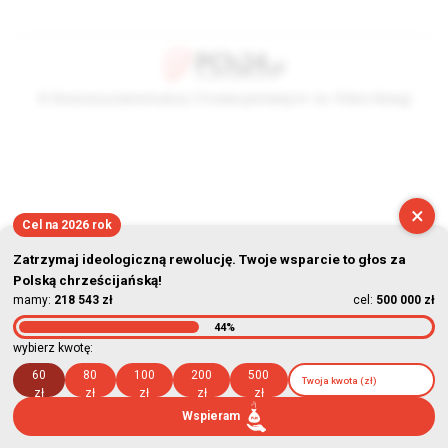
© Stowarzyszenie Kultury Chrześcijańskiej im. ks. Piotra Skargi
2026-08-09 08:48:07
×
Cel na 2026 rok
Zatrzymaj ideologiczną rewolucję. Twoje wsparcie to głos za
Polską chrześcijańską!
mamy:
218 543 zł
cel:
500 000 zł
44%
wybierz kwotę:
60
80
100
200
500
zł
zł
zł
zł
zł
Wspieram