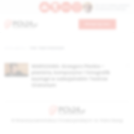
Św. Hormizdasa, papieża
Bł. Oktawiana, biskupa
Wesprzyj nas
Strona główna
TAG: Teatr Oratorium
WARSZAWA: Grzegorz Płonka –
pianista, kompozytor i fotografik
wystąpi w salezjańskim Teatrze
Oratorium
© Stowarzyszenie Kultury Chrześcijańskiej im. ks. Piotra Skargi
2026-08-06 21:43:00