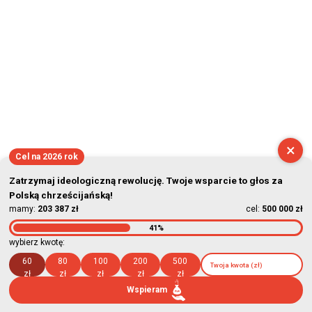
×
Cel na 2026 rok
Zatrzymaj ideologiczną rewolucję. Twoje wsparcie to głos za
Polską chrześcijańską!
mamy:
203 387 zł
cel:
500 000 zł
41%
wybierz kwotę:
60
80
100
200
500
zł
zł
zł
zł
zł
Wspieram