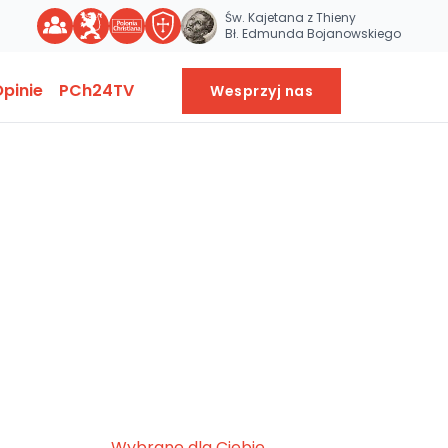
Św. Kajetana z Thieny
Bł. Edmunda Bojanowskiego
pinie
PCh24TV
Wesprzyj nas
Wybrane dla Ciebie