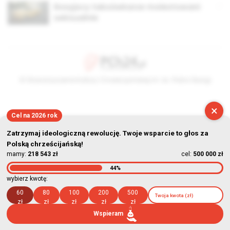
Rosyjscy taksówkarze molestowani
seksualnie
© Stowarzyszenie Kultury Chrześcijańskiej im. ks. Piotra Skargi
2026-08-08 13:31:11
×
Cel na 2026 rok
Zatrzymaj ideologiczną rewolucję. Twoje wsparcie to głos za
Polską chrześcijańską!
mamy:
218 543 zł
cel:
500 000 zł
44%
wybierz kwotę:
60
80
100
200
500
zł
zł
zł
zł
zł
Wspieram