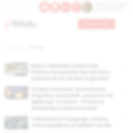
Św. Dominika Guzmana
Św. Emiliana, biskupa
Św. Zefiryna z Malii
Wesprzyj nas
Strona główna
TAG: taxi
Robot-taksówka nadchodzi.
Elektryczne pojazdy bez kierowcy
pojawią się na ulicach Zagrzebia
Gwałty, kradzieże, wymuszenia.
Imigranci opanowali „przewozy na
aplikację” w Polsce. „Problemy
rozwiązują za pomocą noża”
Taksówkarze rezygnują z branży.
Trend spadkowy przybiera na sile