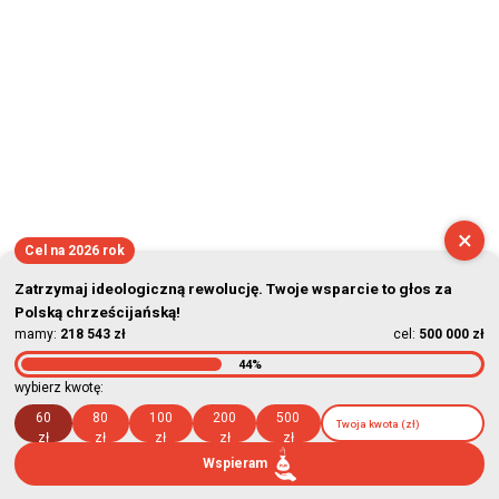
×
Cel na 2026 rok
Zatrzymaj ideologiczną rewolucję. Twoje wsparcie to głos za
Polską chrześcijańską!
mamy:
218 543 zł
cel:
500 000 zł
44%
wybierz kwotę:
60
80
100
200
500
zł
zł
zł
zł
zł
Wspieram