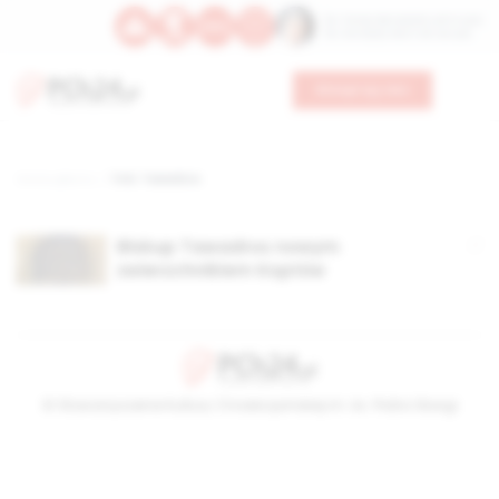
Św. Teresy Benedykty od Krzyża
Św. Kandydy Marii od Jezusa
Wesprzyj nas
Strona główna
TAG: Tawadros
Biskup Tawadros nowym
zwierzchnikiem Koptów
© Stowarzyszenie Kultury Chrześcijańskiej im. ks. Piotra Skargi
2026-08-09 08:21:13