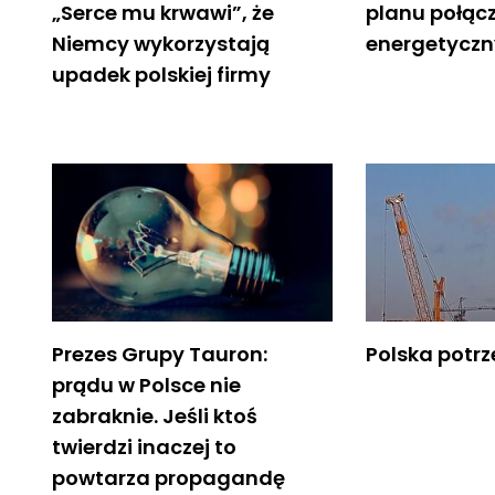
„Serce mu krwawi”, że
planu połąc
Niemcy wykorzystają
energetycz
upadek polskiej firmy
Prezes Grupy Tauron:
Polska potr
prądu w Polsce nie
zabraknie. Jeśli ktoś
twierdzi inaczej to
powtarza propagandę