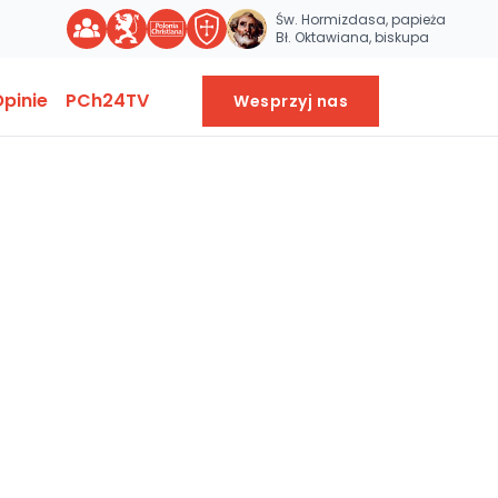
Św. Hormizdasa, papieża
Bł. Oktawiana, biskupa
pinie
PCh24TV
Wesprzyj nas