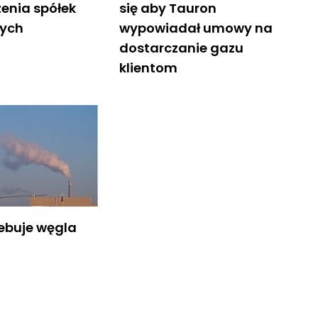
zenia spółek
się aby Tauron
nych
wypowiadał umowy na
dostarczanie gazu
klientom
zebuje węgla