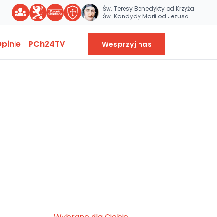
Św. Teresy Benedykty od Krzyża
Św. Kandydy Marii od Jezusa
pinie
PCh24TV
Wesprzyj nas
Wybrane dla Ciebie