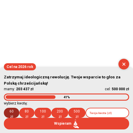
×
Cel na 2026 rok
Zatrzymaj ideologiczną rewolucję. Twoje wsparcie to głos za
Polską chrześcijańską!
mamy:
203 437 zł
cel:
500 000 zł
41%
wybierz kwotę:
60
80
100
200
500
zł
zł
zł
zł
zł
Wspieram