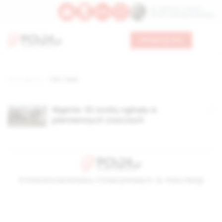
Św. Kajetana z Thieny
Bł. Edmunda Bojanowskiego
Wesprzyj nas
Strona główna
TAG: Tarok
Nigeria: 32 osoby zginęły w
plemiennych starciach
© Stowarzyszenie Kultury Chrześcijańskiej im. ks. Piotra Skargi
2026-08-07 02:03:27