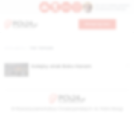
Św. Hormizdasa, papieża
Bł. Oktawiana, biskupa
Wesprzyj nas
Strona główna
TAG: Tarmuwa
Kolejny atak Boko Haram
© Stowarzyszenie Kultury Chrześcijańskiej im. ks. Piotra Skargi
2026-08-06 23:25:34