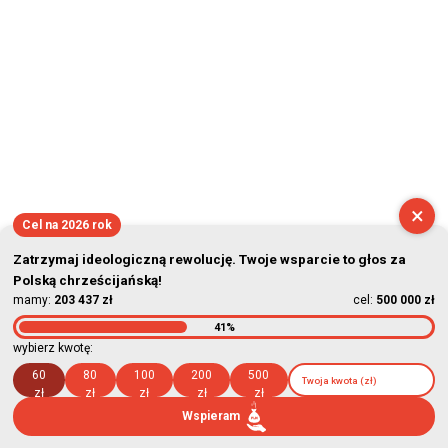
×
Cel na 2026 rok
Zatrzymaj ideologiczną rewolucję. Twoje wsparcie to głos za
Polską chrześcijańską!
mamy:
203 437 zł
cel:
500 000 zł
41%
wybierz kwotę:
60
80
100
200
500
zł
zł
zł
zł
zł
Wspieram