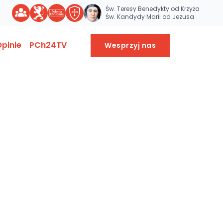
Św. Teresy Benedykty od Krzyża
Św. Kandydy Marii od Jezusa
pinie
PCh24TV
Wesprzyj nas