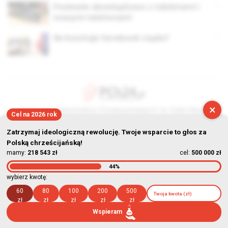
Posłowie obowiązkowo z tabletami i
nowymi telefonami
Ile kosztuje facebook rządu?
×
© Stowarzyszenie Kultury Chrześcijańskiej im. ks. Piotra Skargi
Cel na 2026 rok
2026-08-10 02:24:24
Zatrzymaj ideologiczną rewolucję. Twoje wsparcie to głos za
Polską chrześcijańską!
mamy:
218 543 zł
cel:
500 000 zł
44%
wybierz kwotę:
60
80
100
200
500
zł
zł
zł
zł
zł
Wspieram