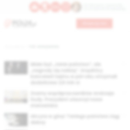
Św. Wawrzyńca, męczennika
Św. Amadeusza Portugalskiego
Wesprzyj nas
Strona główna
TAG: tanie państwo
Miało być „tanie państwo”, ale
„nagrody się należą”. Urzędnicy
Kancelarii Sejmu w pół roku otrzymali
dodatkowe 3,6 mln zł
Znamy współpracowników Andrzeja
Dudy. Prezydent utworzył nowe
stanowiska
Akcyza w górę! Taniego państwa ciąg
dalszy