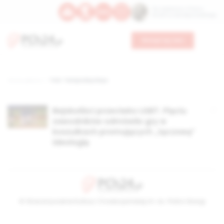
Św. Kajetana z Thieny
Bł. Edmunda Bojanowskiego
Wesprzyj nas
Strona główna
TAG: Tampa Bay Rays
Bejsboliści przeciwko LGBT. Pięciu
zawodników odmówiło gry w
koszulkach promujących „tęczową”
ideologię
© Stowarzyszenie Kultury Chrześcijańskiej im. ks. Piotra Skargi
2026-08-07 10:36:20