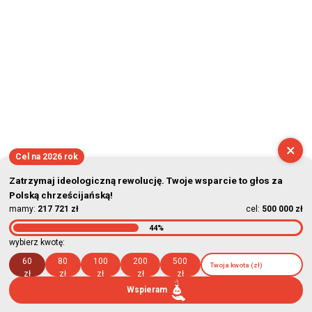
×
Cel na 2026 rok
Zatrzymaj ideologiczną rewolucję. Twoje wsparcie to głos za
Polską chrześcijańską!
mamy:
217 721 zł
cel:
500 000 zł
44%
wybierz kwotę:
60
80
100
200
500
zł
zł
zł
zł
zł
Wspieram