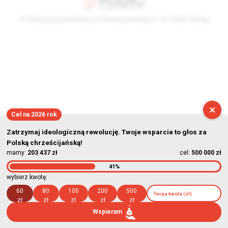
© Stowarzyszenie Kultury Chrześcijańskiej im. ks. Piotra Skargi
2026-08-07 01:49:02
×
Cel na 2026 rok
Zatrzymaj ideologiczną rewolucję. Twoje wsparcie to głos za
Polską chrześcijańską!
mamy:
203 437 zł
cel:
500 000 zł
41%
wybierz kwotę:
60
80
100
200
500
zł
zł
zł
zł
zł
Wspieram