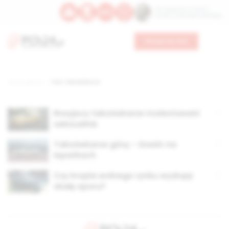
Św. Kajetana z Thieny
Bł. Edmunda Bojanowskiego
Wesprzyj nas
Strona główna
TAG: taksówkarze
Rosyjscy taksówkarze molestowani
seksualnie
Taksówkarze górą – Gowin na
łopatkach
Czy kropla wolnego rynku wydrąży
skałę oporu?