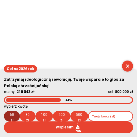
×
Cel na 2026 rok
Zatrzymaj ideologiczną rewolucję. Twoje wsparcie to głos za
Polską chrześcijańską!
mamy:
218 543 zł
cel:
500 000 zł
44%
wybierz kwotę:
60
80
100
200
500
zł
zł
zł
zł
zł
Wspieram