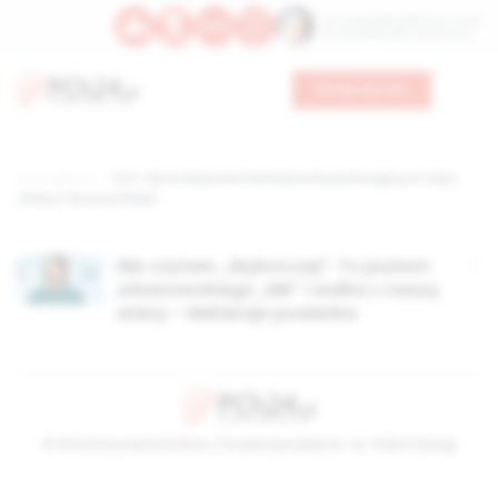
Św. Teresy Benedykty od Krzyża
Św. Kandydy Marii od Jezusa
Wesprzyj nas
Strona główna
TAG: Tak mi dopomóż Panie Boże Wszechmogący w Trójcy
Jedyny i Wszyscy Święci
Nie czytam „Wyborczej”. To poziom
urbanowskiego „NIE” i walka z naszą
wiarą – deklaruje posłanka
© Stowarzyszenie Kultury Chrześcijańskiej im. ks. Piotra Skargi
2026-08-09 10:29:40