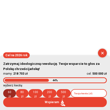
×
Cel na 2026 rok
Zatrzymaj ideologiczną rewolucję. Twoje wsparcie to głos za
Polską chrześcijańską!
mamy:
218 703 zł
cel:
500 000 zł
44%
wybierz kwotę:
60
80
100
200
500
zł
zł
zł
zł
zł
Wspieram