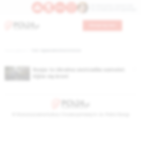
Św. Wawrzyńca, męczennika
Św. Amadeusza Portugalskiego
Wesprzyj nas
Strona główna
TAG: tajwanskie linie lotnicze
Rosja: to Ukraina zestrzeliła samolot.
Kijów się broni
© Stowarzyszenie Kultury Chrześcijańskiej im. ks. Piotra Skargi
2026-08-10 19:59:19