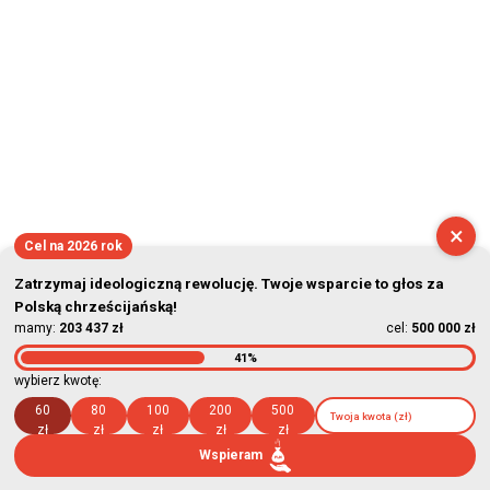
×
Cel na 2026 rok
Zatrzymaj ideologiczną rewolucję. Twoje wsparcie to głos za
Polską chrześcijańską!
mamy:
203 437 zł
cel:
500 000 zł
41%
wybierz kwotę:
60
80
100
200
500
zł
zł
zł
zł
zł
Wspieram