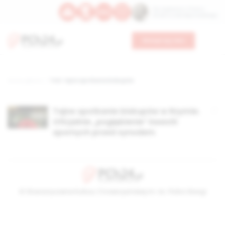
Św. Kajetana z Thieny
Bł. Edmunda Bojanowskiego
Wesprzyj nas
Strona główna
TAG: tajne spotkanie biskupów
Tajne spotkanie biskupów w Rzymie.
Oficjalnie „pogłębienie” kwestii
spornych przed synodem
© Stowarzyszenie Kultury Chrześcijańskiej im. ks. Piotra Skargi
2026-08-07 03:05:40