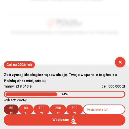
© Stowarzyszenie Kultury Chrześcijańskiej im. ks. Piotra Skargi
2026-08-08 08:14:02
×
Cel na 2026 rok
Zatrzymaj ideologiczną rewolucję. Twoje wsparcie to głos za
Polską chrześcijańską!
mamy:
218 543 zł
cel:
500 000 zł
44%
wybierz kwotę:
60
80
100
200
500
zł
zł
zł
zł
zł
Wspieram