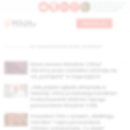
Św. Dominika Guzmana
Św. Emiliana, biskupa
Św. Zefiryna z Malii
Wesprzyj nas
Strona główna
TAG: tajne porozumienie chińsko-watykańskie
Nowa umowa Watykan-Chiny?
Obrońcy praw człowieka odcinają się
od „postępów” w negocjajach
„Gdy papież ogląda olimpiadę w
telewizji, Chiny prześladują katolików”.
Podsumowanie efektów tajnego
porozumienia Watykan-ChRL
Prezydent Chin z tytułem „Wielkiego
Sternika” i tajne porozumienie
chińsko-watykańskie. Co dalej?