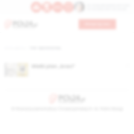
Św. Teresy Benedykty od Krzyża
Św. Kandydy Marii od Jezusa
Wesprzyj nas
Strona główna
TAG: tajne bractwa,
Wielki plan „braci”
© Stowarzyszenie Kultury Chrześcijańskiej im. ks. Piotra Skargi
2026-08-09 14:15:34