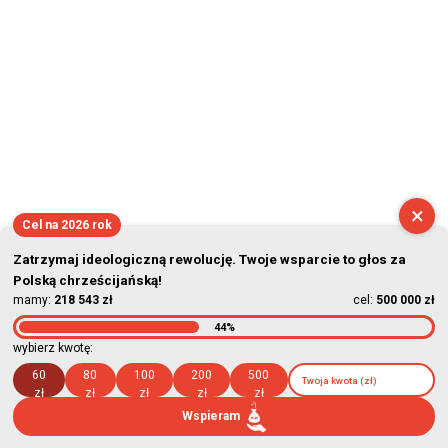
×
Cel na 2026 rok
Zatrzymaj ideologiczną rewolucję. Twoje wsparcie to głos za
Polską chrześcijańską!
mamy:
218 543 zł
cel:
500 000 zł
44%
wybierz kwotę:
60
80
100
200
500
zł
zł
zł
zł
zł
Wspieram