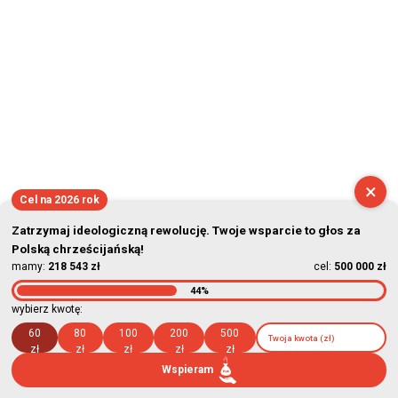
×
Cel na 2026 rok
Zatrzymaj ideologiczną rewolucję. Twoje wsparcie to głos za
Polską chrześcijańską!
mamy:
218 543 zł
cel:
500 000 zł
44%
wybierz kwotę:
60
80
100
200
500
zł
zł
zł
zł
zł
Wspieram