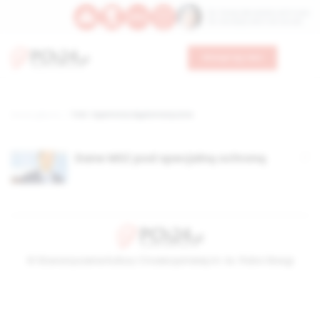
Św. Teresy Benedykty od Krzyża
Św. Kandydy Marii od Jezusa
Wesprzyj nas
Strona główna
TAG: tajemnica dyplomatyczna
Dane MSZ pod specjalną ochroną
© Stowarzyszenie Kultury Chrześcijańskiej im. ks. Piotra Skargi
2026-08-09 05:53:21