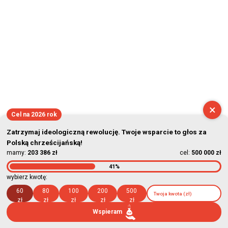
×
Cel na 2026 rok
Zatrzymaj ideologiczną rewolucję. Twoje wsparcie to głos za
Polską chrześcijańską!
mamy:
203 386 zł
cel:
500 000 zł
41%
wybierz kwotę:
60
80
100
200
500
zł
zł
zł
zł
zł
Wspieram