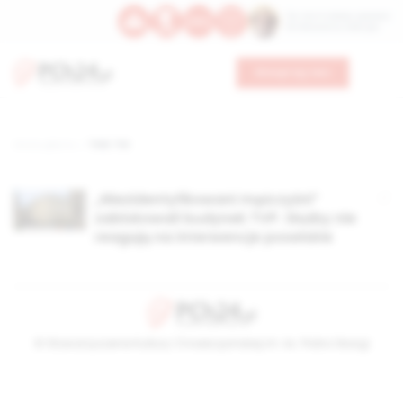
Św. Hormizdasa, papieża
Bł. Oktawiana, biskupa
Wesprzyj nas
Strona główna
TAG: TAI
„Niezidentyfikowani mężczyźni”
zablokowali budynek TVP. Służby nie
reagują na interwencje poselskie
© Stowarzyszenie Kultury Chrześcijańskiej im. ks. Piotra Skargi
2026-08-06 14:38:28