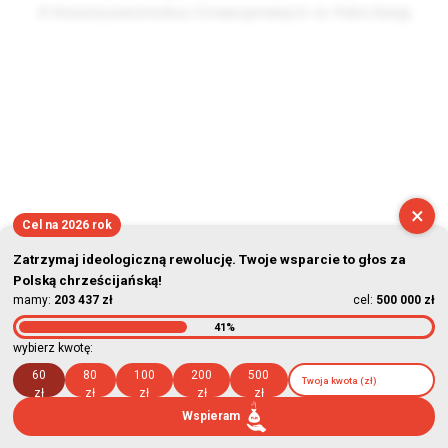
© Stowarzyszenie Kultury Chrześcijańskiej im. ks. Piotra Skargi
2026-08-06 23:41:13
×
Cel na 2026 rok
Zatrzymaj ideologiczną rewolucję. Twoje wsparcie to głos za
Polską chrześcijańską!
mamy:
203 437 zł
cel:
500 000 zł
41%
wybierz kwotę:
60
80
100
200
500
zł
zł
zł
zł
zł
Wspieram