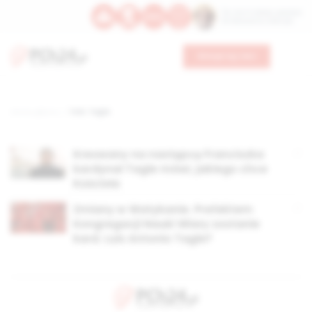
Św. Hormizdasa, papieża
Bł. Oktawiana, biskupa
Wesprzyj nas
Strona główna
TAG: Tagle
Kreowany na następcę Franciszka
kardynał Tagle mówi, jakiego chce
Kościoła
Zmiany w Watykanie. Prefektem
Kongregacji Nauki Wiary zostanie
kard. Luis Antonio Tagle?