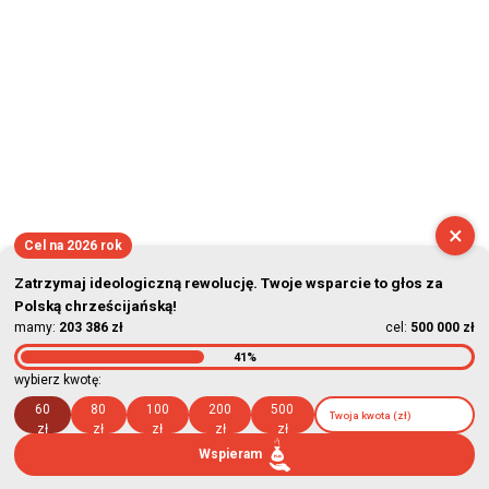
×
Cel na 2026 rok
Zatrzymaj ideologiczną rewolucję. Twoje wsparcie to głos za
Polską chrześcijańską!
mamy:
203 386 zł
cel:
500 000 zł
41%
wybierz kwotę:
60
80
100
200
500
zł
zł
zł
zł
zł
Wspieram