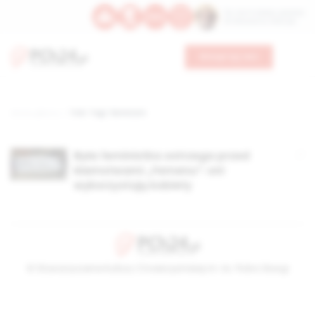
Św. Hormizdasa, papieża
Bł. Oktawiana, biskupa
Wesprzyj nas
Strona główna
TAG: Tagi: feminizm
Była feministka ostrzega przed
kłamstwami „Femenu”: oni
wykorzystują kobiety
© Stowarzyszenie Kultury Chrześcijańskiej im. ks. Piotra Skargi
2026-08-06 19:26:17