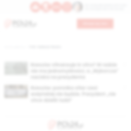
Św. Teresy Benedykty od Krzyża
Św. Kandydy Marii od Jezusa
Wesprzyj nas
Strona główna
TAG: tadeusz ferenc
Rzeszów sfinansuje in vitro? W radzie
nie ma jednomyślności, a „Wyborcza”
naciska na prezydenta
Rzeszów: pomnika ofiar rzezi
wołyńskiej nie będzie. Prezydent „nie
chce dzielić ludzi”