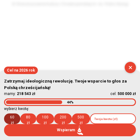
© Stowarzyszenie Kultury Chrześcijańskiej im. ks. Piotra Skargi
2026-08-09 10:39:27
×
Cel na 2026 rok
Zatrzymaj ideologiczną rewolucję. Twoje wsparcie to głos za
Polską chrześcijańską!
mamy:
218 543 zł
cel:
500 000 zł
44%
wybierz kwotę:
60
80
100
200
500
zł
zł
zł
zł
zł
Wspieram