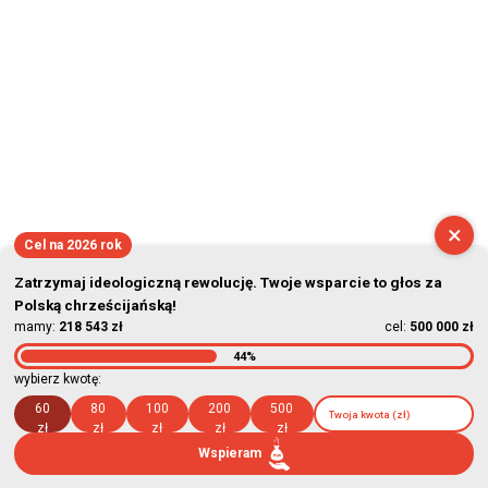
×
Cel na 2026 rok
Zatrzymaj ideologiczną rewolucję. Twoje wsparcie to głos za
Polską chrześcijańską!
mamy:
218 543 zł
cel:
500 000 zł
44%
wybierz kwotę:
60
80
100
200
500
zł
zł
zł
zł
zł
Wspieram