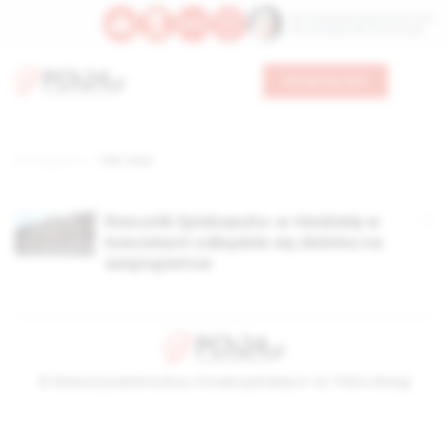
Św. Teresy Benedykty od Krzyża
Św. Kandydy Marii od Jezusa
Wesprzyj nas
Strona główna
TAG: taca
Rzecznik Episkopatu: w niedzielę w
kościołach odbędzie się zbiórka na
świętopietrze
© Stowarzyszenie Kultury Chrześcijańskiej im. ks. Piotra Skargi
2026-08-09 06:07:57