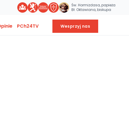
Św. Hormizdasa, papieża
Bł. Oktawiana, biskupa
pinie
PCh24TV
Wesprzyj nas