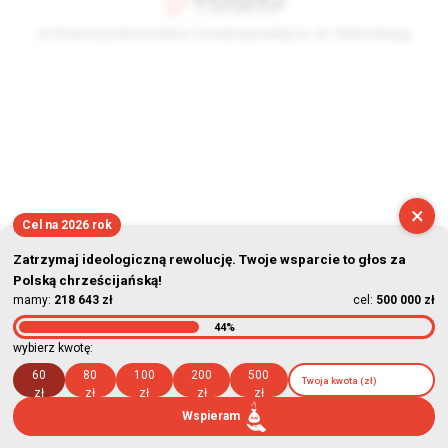
© Stowarzyszenie Kultury Chrześcijańskiej im. ks. Piotra Skargi
2026-08-10 07:00:04
×
Cel na 2026 rok
Zatrzymaj ideologiczną rewolucję. Twoje wsparcie to głos za
Polską chrześcijańską!
mamy:
218 643 zł
cel:
500 000 zł
44%
wybierz kwotę:
60
80
100
200
500
zł
zł
zł
zł
zł
Wspieram