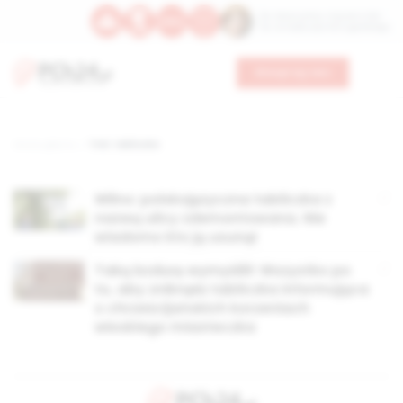
Św. Wawrzyńca, męczennika
Św. Amadeusza Portugalskiego
Wesprzyj nas
Strona główna
TAG: tabliczka
Wilno: polskojęzyczna tabliczka z
nazwą ulicy zdemontowana. Nie
wiadomo kto ją usunął
Taką bzdurę wymyślili! Wszystko po
to, aby zniknęła tabliczka informująca
o chrześcijańskich korzeniach
włoskiego miasteczka