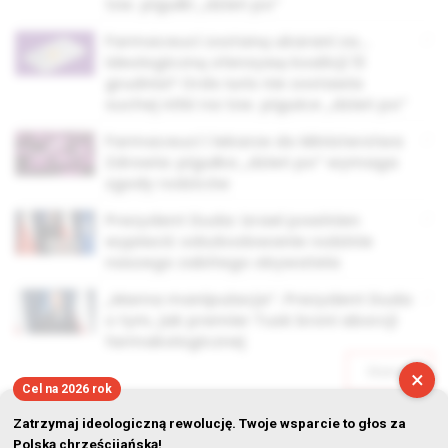
tzw. pigułki „dzień po”
Farmaceuci zostaną ukarani za…
ideologiczną ofensywę koalicji 13
grudnia? Ordo Iuris nie zostawia
suchej nitki na tzw. pigułce „dzień po”
Farmaceuci i lekarze do Ministerstwa
Zdrowia: pigułka „dzień po” wymaga
zgody rodziców
Prezydent Duda: Izrael powinien
wypłacić odszkodowanie rodzinie
naszego zabitego obywatela
„Marna manipulacja”. Prezydent Duda
o tym, jak premier Tusk broni aborcji
farmakologicznej
Starsze
×
Cel na 2026 rok
Zatrzymaj ideologiczną rewolucję. Twoje wsparcie to głos za
Polską chrześcijańską!