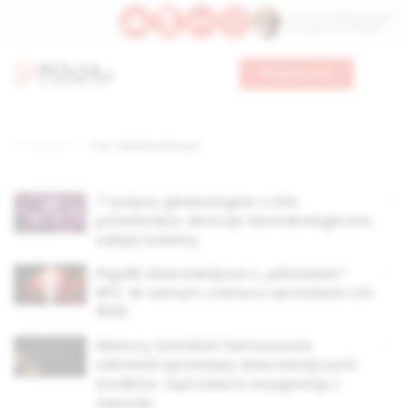
Św. Hormizdasa, papieża
Bł. Oktawiana, biskupa
Wesprzyj nas
Strona główna
TAG: tabletka dzień po
7 tysięcy ginekologów z USA
potwierdza: aborcja farmakologiczna
zabija kobiety
Pigułki dzieciobójcze z „pilotażem”
NFZ. W samym czerwcu sprzedano ich
1600
Niemcy: katolicki farmaceuta
odmówił sprzedaży dzieciobójczych
środków. Sąd zaleca rezygnację z
zawodu