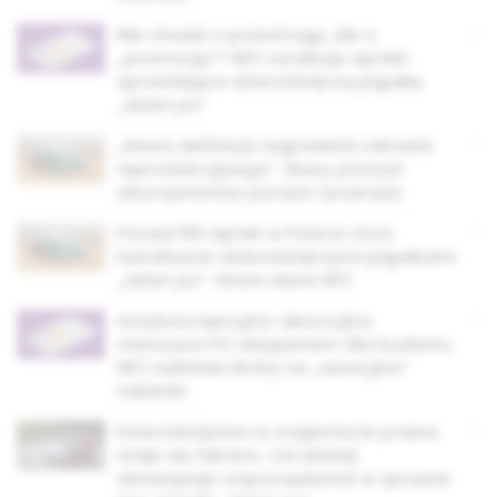
Nie chodzi o przestrogę, ale o
„promocję”? NFZ oznakuje apteki
sprzedające dzieciobójczą pigułkę
„dzień po”
„Nowa definicja zagrożenia zdrowia
reprodukcyjnego”. Nowy pomysł
aborcjonistów poraża i przeraża
Ponad 150 aptek w Polsce chce
handlować dzieciobójczymi pigułkami
„dzień po”. Nowe dane NFZ
Antykoncepcyjno-aborcyjna
ofensywa PO obiążeniem dla budżetu.
NFZ nakłada limity na „awaryjne”
tabletki
Dzieciobójstwo w majestacie prawa
staje się faktem. Od dzisiaj
obowiązuje rozporządzenie w sprawie