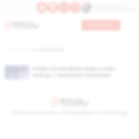
Św. Kajetana z Thieny
Bł. Edmunda Bojanowskiego
Wesprzyj nas
Strona główna
TAG: szyicka milicja
Kolejni chrześcijanie będą w Iraku
walczyć z Islamskim Państwem
© Stowarzyszenie Kultury Chrześcijańskiej im. ks. Piotra Skargi
2026-08-07 05:17:35