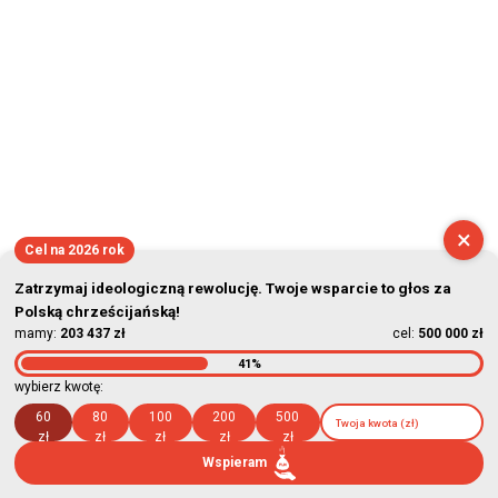
×
Cel na 2026 rok
Zatrzymaj ideologiczną rewolucję. Twoje wsparcie to głos za
Polską chrześcijańską!
mamy:
203 437 zł
cel:
500 000 zł
41%
wybierz kwotę:
60
80
100
200
500
zł
zł
zł
zł
zł
Wspieram