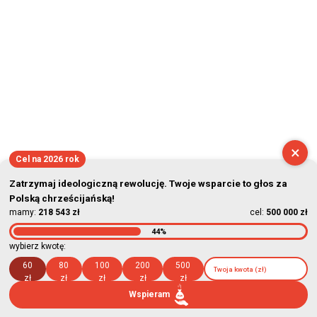
×
Cel na 2026 rok
Zatrzymaj ideologiczną rewolucję. Twoje wsparcie to głos za
Polską chrześcijańską!
mamy:
218 543 zł
cel:
500 000 zł
44%
wybierz kwotę:
60
80
100
200
500
zł
zł
zł
zł
zł
Wspieram