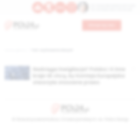
Św. Teresy Benedykty od Krzyża
Św. Kandydy Marii od Jezusa
Wesprzyj nas
Strona główna
TAG: szyfrowanie danych
Nadciąga inwigilacja? Polska i 4 inne
kraje UE chcą, by Komisja Europejska
stworzyła stosowne prawo
© Stowarzyszenie Kultury Chrześcijańskiej im. ks. Piotra Skargi
2026-08-09 06:13:40