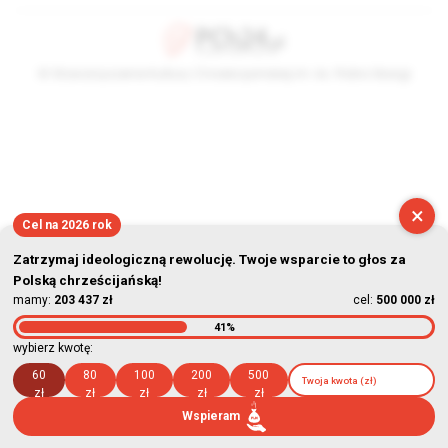
© Stowarzyszenie Kultury Chrześcijańskiej im. ks. Piotra Skargi
2026-08-07 06:28:37
×
Cel na 2026 rok
Zatrzymaj ideologiczną rewolucję. Twoje wsparcie to głos za
Polską chrześcijańską!
mamy:
203 437 zł
cel:
500 000 zł
41%
wybierz kwotę:
60
80
100
200
500
zł
zł
zł
zł
zł
Wspieram