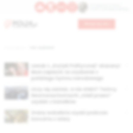
Św. Kajetana z Thieny
Bł. Edmunda Bojanowskiego
Wesprzyj nas
Strona główna
TAG: szydzenie
Lewak z „Krytyki Politycznej” skazany!
Musi zapłacić za szydzenie z
polskiego hymnu narodowego
Liczy się zamiar, a nie efekt? Twórcy
Neomonachomachi „mieli prawo”
szydzić z katolików
Znany wokalista szydzi podczas
koncertu z wiary