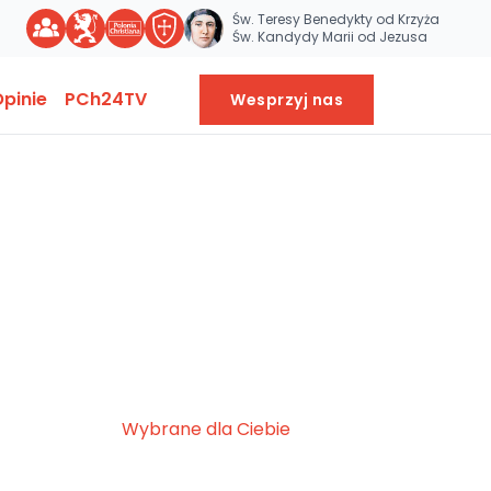
Św. Teresy Benedykty od Krzyża
Św. Kandydy Marii od Jezusa
pinie
PCh24TV
Wesprzyj nas
Wybrane dla Ciebie