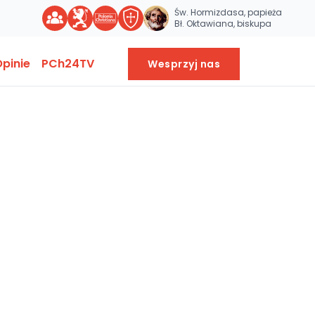
Św. Hormizdasa, papieża
Bł. Oktawiana, biskupa
pinie
PCh24TV
Wesprzyj nas