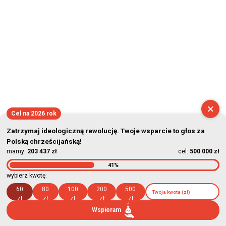
×
Cel na 2026 rok
Zatrzymaj ideologiczną rewolucję. Twoje wsparcie to głos za
Polską chrześcijańską!
mamy:
203 437 zł
cel:
500 000 zł
41%
wybierz kwotę:
60
80
100
200
500
zł
zł
zł
zł
zł
Wspieram