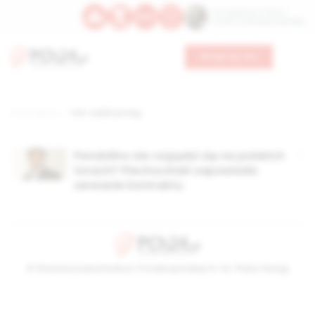
Św. Kajetana z Thieny
Bł. Edmunda Bojanowskiego
Wesprzyj nas
Strona główna
TAG: szybki pociąg
Pendolino nie rozpędzi się na polskich
torach? Piechociński zapowiada
zerwanie kontraktu
© Stowarzyszenie Kultury Chrześcijańskiej im. ks. Piotra Skargi
2026-08-07 06:34:53